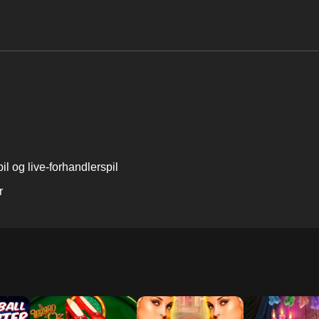
pil og live-forhandlerspil
r
oder
d, Ios og andre enheder