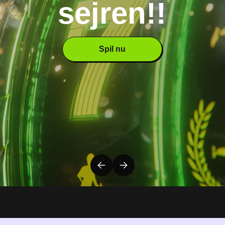
sejren!!
Spil nu