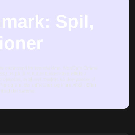
mark: Spil,
ioner
lgte casinospil fra topudviklere. NeoSpin Online
pins på få minutter takket være effektiv
e enheder, er blevet ændret, så den passer til
program, der udbetaler, og klare vilkår. Efter
rde med det samme.