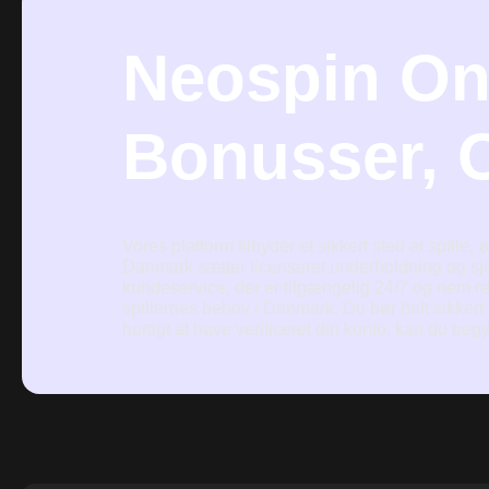
Neospin Onl
Bonusser, 
Vores platform tilbyder et sikkert sted at spill
Danmark sætter licenseret underholdning og sjov
kundeservice, der er tilgængelig 24/7 og nem reg
spillernes behov i Danmark. Du bør helt sikkert 
hurtigt at have verificeret din konto, kan du be