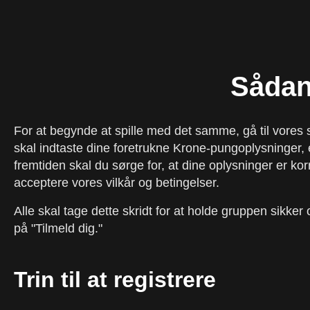
Sådan
For at begynde at spille med det samme, gå til vores s
skal indtaste dine foretrukne Krone-pungoplysninger, 
fremtiden skal du sørge for, at dine oplysninger er ko
acceptere vores vilkår og betingelser.
Alle skal tage dette skridt for at holde gruppen sikker 
på "Tilmeld dig."
Trin til at registrere