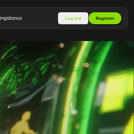
lingsbonus
Log ind
Registrer