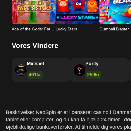
At blive en Vip Hos Neospin vil give dig adgang til særl
Vip Fordele Oversigt
Neospins sikkerhed omfatter sikre betalinger og spillerb
Age of the Gods: Fate Sisters
Lucky Stars
Gumball Blaster
Dedikeret support
Vores Vindere
Indstil daglige, ugentlige eller månedlige indbetalingsgr
Forpligtelse til 18+-politikken og sikker spilalderbekræfte
SpraKles
Michael
Tips Til At Få Mest Ud Af Denne Populære Spilplatform
248kr
461kr
Nøglefunktioner ved platformen
Beskrivelse: NeoSpin er et licenseret casino i Danmar
tablet eller computer, og du kan få hjælp 24 timer i d
øjeblikkelige bankoverførsler. At tilmelde dig vores pl