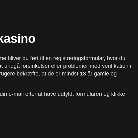
kasino
bliver du ført til en registreringsformular, hvor du
 undgå forsinkelser eller problemer med verifikation i
 brugere bekræfte, at de er mindst 18 år gamle og
 din e-mail efter at have udfyldt formularen og klikke